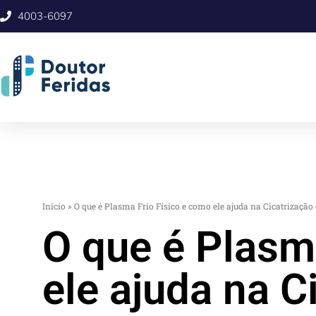
4003-6097
Início
»
O que é Plasma Frio Físico e como ele ajuda na Cicatrização 
O que é Plasm
ele ajuda na C