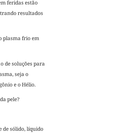
em feridas estão
strando resultados
o plasma frio em
o de soluções para
asma, seja o
ônio e o Hélio.
 da pele?
 de sólido, líquido