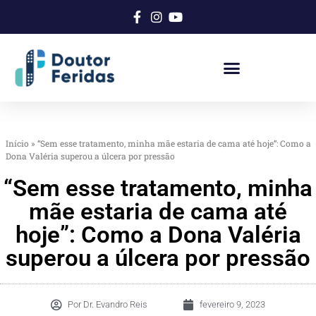
Início
»
“Sem esse tratamento, minha mãe estaria de cama até hoje”: Como a
Dona Valéria superou a úlcera por pressão
“Sem esse tratamento, minha
mãe estaria de cama até
hoje”: Como a Dona Valéria
superou a úlcera por pressão
Por
Dr. Evandro Reis
fevereiro 9, 2023