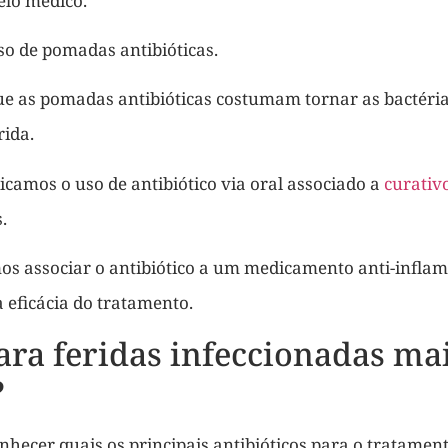
elo médico.
so de pomadas antibióticas.
ue as pomadas antibióticas costumam tornar as bactéri
rida.
dicamos o uso de antibiótico via oral associado a
curativ
.
s associar o antibiótico a um medicamento anti-inflam
 eficácia do tratamento.
para feridas infeccionadas ma
?
nhecer quais os principais antibióticos para o tratament