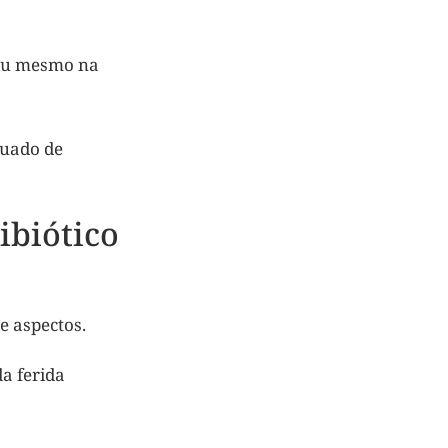
 ou mesmo na
quado de
ibiótico
e aspectos.
da ferida