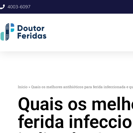
4003-6097
Início
»
Quais os melhores antibióticos para ferida infeccionada e 
Quais os melho
ferida infecc