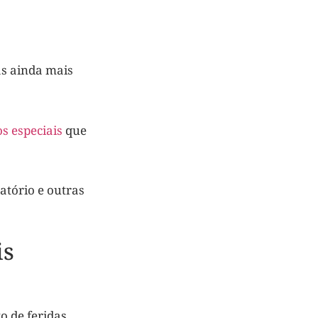
as ainda mais
os especiais
que
atório e outras
is
o de feridas