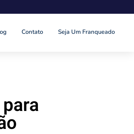
log
Contato
Seja Um Franqueado
 para
são