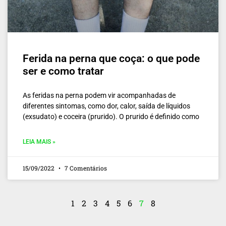
Ferida na perna que coça: o que pode
ser e como tratar
As feridas na perna podem vir acompanhadas de
diferentes sintomas, como dor, calor, saída de líquidos
(exsudato) e coceira (prurido). O prurido é definido como
LEIA MAIS »
15/09/2022
7 Comentários
1
2
3
4
5
6
7
8